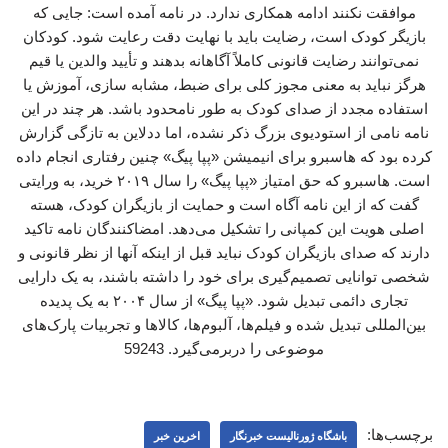
موافقت نکنند ادامه همکاری ندارد. در نامه آمده است: جایی که
بازیگر کودک است، رضایت باید با نهایت دقت رعایت شود. کودکان
نمی‌توانند رضایت قانونی کاملاً آگاهانه بدهند و تأیید والدین یا قیم
هرگز نباید به معنی مجوز کلی برای ضبط، مشابه سازی، آموزش یا
استفاده مجدد از صدای کودک به طور نامحدود باشد. هر چند در این
نامه نامی از استودیوی بزرگ ذکر نشده، اما ددلاین به تازگی گزارش
کرده بود که هاسبرو برای انیمیشن «پپا پیگ» چنین رفتاری انجام داده
است. هاسبرو که حق امتیاز «پپا پیگ» را سال ۲۰۱۹ خرید، به ورایتی
گفت که از این نامه آگاه است و حمایت از بازیگران کودک، هسته
اصلی هویت این کمپانی را تشکیل می‌دهد. امضاکنندگان نامه تاکید
دارند که صدای بازیگران کودک نباید قبل از اینکه آنها از نظر قانونی و
شخصی توانایی تصمیم‌گیری برای خود را داشته باشند، به یک دارایی
تجاری دائمی تبدیل شود. «پپا پیگ» از سال ۲۰۰۴ به یک پدیده
بین‌المللی تبدیل شده و فیلم‌ها، آلبوم‌ها، کالاها و تجربیات پارک‌های
موضوعی را دربرمی‌گیرد. 59243
برچسب‌ها:
باشگاه ژورنالیست خبرنگار
اخرین خبر