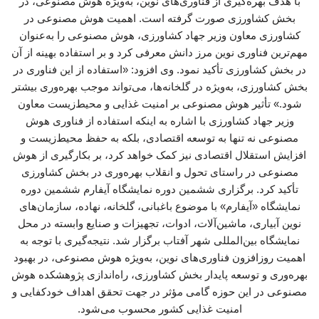
با هدف بهره‌گیری از فناوری‌های نوین، به‌ویژه هوش مصنوعی، در
بخش کشاورزی صورت گرفته است. اهمیت هوش مصنوعی در
کشاورزی معاون وزیر جهاد کشاورزی، هوش مصنوعی را به‌عنوان
مهم‌ترین فناوری نوین مرز دانش معرفی کرد و بر استفاده بهینه از آن
در بخش کشاورزی تأکید نمود. وی افزود: «استفاده از این فناوری در
بخش کشاورزی، به‌ویژه در گلخانه‌ها، می‌تواند موجب بهره‌وری بیشتر
شود.» تأثیر هوش مصنوعی بر امنیت غذایی و محیط‌زیست معاون
وزیر جهاد کشاورزی با اشاره به اینکه استفاده از فناوری هوش
مصنوعی نه تنها به توسعه اقتصادی، بلکه به حفظ محیط‌زیست و
افزایش استقلال اقتصادی نیز کمک خواهد کرد، بر بکارگیری از هوش
مصنوعی در راستای تحول و انقلاب بهره‌وری در بخش کشاورزی
تأکید کرد. برگزاری ششمین دوره نمایشگاه آیفارم ششمین دوره
نمایشگاه «آیفارم» با موضوع باغبانی، گلخانه، نهاده، سازمان‌های
نوین آبیاری، ماشین‌آلات، ادوات، تجهیزات و صنایع وابسته در محل
نمایشگاه بین‌المللی شهر آفتاب برگزار شد. نتیجه‌گیری با توجه به
اهمیت روزافزون فناوری‌های نوین، به‌ویژه هوش مصنوعی، در بهبود
بهره‌وری و توسعه پایدار بخش کشاورزی، راه‌اندازی پژوهشکده هوش
مصنوعی در این حوزه گامی مؤثر در جهت تحقق اهداف خودکفایی و
امنیت غذایی کشور محسوب می‌شود.