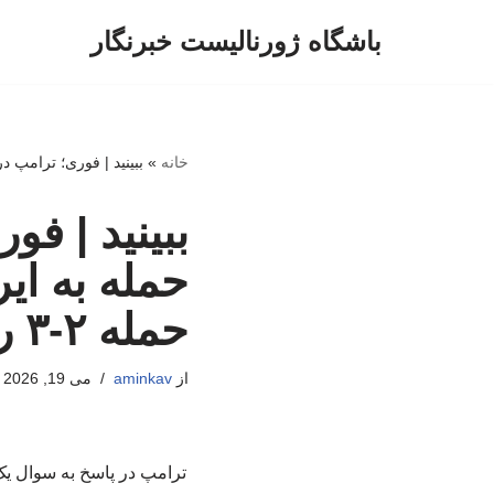
باشگاه ژورنالیست خبرنگار
پرش
به
محتوا
خانه
»
ببینید | فوری؛ ترامپ در و
ببینید | ف
حمله به ای
حمله ۲-۳ روز عقب افتاد!
از
aminkav
می 19, 2026
ترامپ در پاسخ به سوال یک