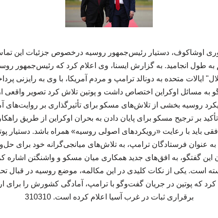
یوری اوشاکوف، دستیار رئیس‌جمهور روسیه درخصوص جزئیات این تما
به طول انجامید. به گزارش ایسنا، وی اعلام کرد که رئیس‌جمهور رو
ل" ایالات متحده به دونالد ترامپ و مردم آمریکا، با وی به رایزنی پر
و به مسائل اوکراین اختصاص داشت و پوتین تلاش کرد تصویر واقعی از 
یکرد روسیه بخشی از تلاش‌های مسکو برای تأثیرگذاری بر روایت‌های آم
 تأکید بر ترجیح مسکو برای پایان دادن به بحران اوکراین از طریق راهک
فقی باید با رعایت «رویکردهای اصولی روسیه» همراه باشد. دستیار پوت
ه عنوان فرستادگان ترامپ، به تلاش‌های میانجی‌گرانه خود برای حل‌و
ن این گفتگو، به افق‌های جدید همکاری میان مسکو و واشنگتن اشاره کرد
سته است. یکی از نکات کلیدی در این مکالمه، موضع روسیه در قبال تحو
کرد که پوتین در جریان گفت‌وگو با ترامپ، آمادگی کشورش را برای 
برقراری ثبات در غرب آسیا اعلام کرده است. 310310