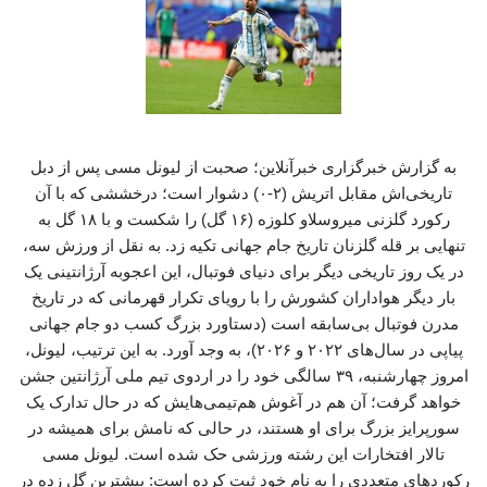
به گزارش خبرگزاری خبرآنلاین؛ صحبت از لیونل مسی پس از دبل
تاریخی‌اش مقابل اتریش (۲-۰) دشوار است؛ درخششی که با آن
رکورد گلزنی میروسلاو کلوزه (۱۶ گل) را شکست و با ۱۸ گل به
تنهایی بر قله گلزنان تاریخ جام جهانی تکیه زد. به نقل از ورزش سه،
در یک روز تاریخی دیگر برای دنیای فوتبال، این اعجوبه آرژانتینی یک
بار دیگر هواداران کشورش را با رویای تکرار قهرمانی که در تاریخ
مدرن فوتبال بی‌سابقه است (دستاورد بزرگ کسب دو جام جهانی
پیاپی در سال‌های ۲۰۲۲ و ۲۰۲۶)، به وجد آورد. به این ترتیب، لیونل،
امروز چهارشنبه، ۳۹ سالگی خود را در اردوی تیم ملی آرژانتین جشن
خواهد گرفت؛ آن هم در آغوش هم‌تیمی‌هایش که در حال تدارک یک
سورپرایز بزرگ برای او هستند، در حالی که نامش برای همیشه در
تالار افتخارات این رشته ورزشی حک شده است. لیونل مسی
رکوردهای متعددی را به نام خود ثبت کرده است: بیشترین گل زده در