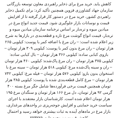
کاهش یابد. خرید مرغ برای ذخایر راهبردی معاون توسعه بازرگانی
سازمان جهاد کشاورزی قزوین همچنین تأکید کرد: برای تکمیل ذخایر
راهبردی کشور، خرید مرغ در دستور کار قرار گرفته تا از افزایش
قیمت و نوسانات بازار جلوگیری شود. قیمت جدید انواع مرغ در
میادین میوه و تره‌بار بر اساس نرخنامه سازمان میادین میوه و
تره‌بار، قیمت انواع گوشت مرغ تازه و قطعه‌بندی در بازارها به شرح
زیر اعلام شده است: – ران مرغ با اضافه کمر با پوست: کیلویی ۲۶۵
هزار تومان – ران مرغ بدون کمر با پوست: کیلویی ۳۰۹ هزار تومان –
بازوی کبابی ساده: کیلویی ۳۶۶ هزار تومان – بال کبابی ساده:
کیلویی ۳۷۵ هزار تومان – ران مرغ پاک‌شده: کیلویی ۴۶۰ هزار تومان
– ران و سینه پاک‌شده مرغ: کیلویی ۵۱۸ هزار تومان – سینه مرغ با
استخوان بدون بازو: کیلویی ۵۷۶ هزار تومان – فیله مرغ: کیلویی ۷۴۲
هزار تومان – مرغ کامل قطعه‌بندی شده با پوست: کیلویی ۳۸۵ هزار
تومان همچنین قیمت برخی فرآورده‌ها شامل جگر مرغ بسته ۴۰۰
گرمی ۹۲ هزار تومان، دل مرغ ۱۶۶ هزار تومان و سنگدان مرغ ۱۹۵
هزار تومان اعلام شده است. کارشناسان بازار معتقدند با اجرای
سیاست خرید حمایتی و افزایش جوجه‌ریزی در واحدهای مرغداری،
بازار مرغ در ماه‌های آینده به ثبات بیشتری خواهد رسید و احتمال
کاهش قیمت نیز وجود دارد. ۲۲۳۲۲۵