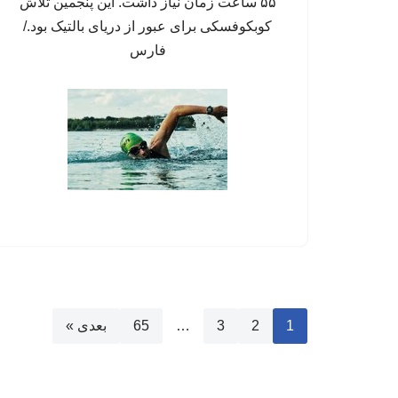
۵۵ ساعت زمان نیاز داشت. این پنجمین تلاش
کوبکوفسکی برای عبور از دریای بالتیک بود./
فارس
1
2
3
…
65
بعدی »