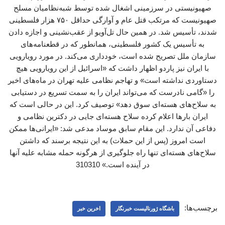
صهیونیستی در سرزمینی اشغال شده توسط شبه‌نظامیان مسلح
صهیونیست که مرتکب قتل عام و آوارگی حداقل ۷۵۰ هزار فلسطینی
شدند، تأسیس شد. در همین حال تل‌آویو از عقب‌نشینی و اجازه دادن
به تأسیس یک کشور فلسطینی، همانطور که در قطعنامه‌های
سازمان ملل تصریح شده است، خودداری می‌کند. در مورد رویارویی
با ایران نیز پاردو اظهار داشت که «اسرائیل از این رویارویی هیچ
دستاوردی نداشته است» و تهاجم نظامی علیه تهران در ماه‌های اخیر
را «گامی نادرست که می‌تواند ایران را به سمت تسریع در دستیابی
به سلاح‌های هسته‌ای سوق دهد» توصیف کرد. این در حالی است که
ایران بارها اعلام کرده سلاح هسته‌ای جایی در دکترین نظامی و
دفاعی آن ندارد. این مقام سابق موساد مدعی شد: «ایرانی‌ها ممکن
است امروز (پس از این حملات) به این نتیجه برسند که داشتن
سلاح‌های هسته‌ای تنها راه جلوگیری از هرگونه حمله مشابه علیه آنها
در آینده است.» 310310
برچسب‌ها:
باشگاه ژورنالیست خبرنگار
اخرین خبر