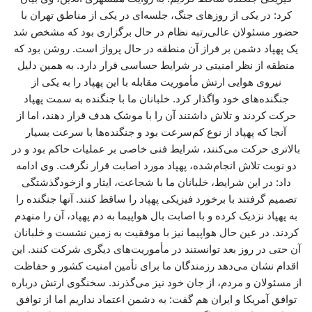
کرد: در یکی از روزهای جنگ، جلسه‌ای در یکی از مناطق تهران با
حضور مسئولان عالی‌رتبه نظام در حال برگزاری بود که مشخص شد
یک پهپاد دشمن بر فراز آن منطقه در حال پرواز است. روشن بود که
منطقه از نظر امنیتی در شرایط حساسی قرار دارد. به همین دلیل
نیروی هوایی ارتش مأموریت مقابله با این پهپاد را به یکی از
جنگنده‌های خود واگذار کرد. خلبانان ما با جنگنده به سمت پهپاد
حرکت کردند و تلاش داشتند آن را با موشک هدف قرار دهند، اما از
آنجا که پهپاد از نوع کم‌سرعت بود و جنگنده‌ها با سرعت بسیار
بالاتری حرکت می‌کنند، شرایط فنی خاصی بر عملیات حاکم بود و در
دو نوبت تلاش انجام‌شده، پهپاد مورد اصابت قرار نگرفت. وی ادامه
داد: در این شرایط، خلبانان ما با شجاعت، ایثار و ازخودگذشتگی
تصمیم گرفتند با برخورد فیزیکی پهپاد را ساقط کنند. آنها جنگنده را
به پهپاد نزدیک کرده و با اصابت بال هواپیما به دم پهپاد، آن را منهدم
کردند. در عین حال هواپیما نیز با موفقیت به زمین نشست و خلبانان
آن حتی در روز بعد توانستند در مأموریت‌های دیگری شرکت کنند. این
اقدام نشان می‌دهد رزمندگان ما برای تأمین امنیت کشور و حفاظت
از مسئولان و مردم، از جان خود نیز می‌گذرند. سخنگوی ارتش درباره
توافق آمریکا و ایران هم گفت: به دشمن اعتماد نداریم اما از توافق