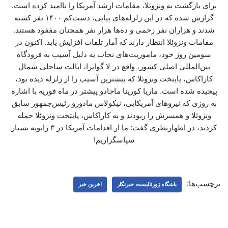
برای بازگشت به ونزوئلا، مقامات ارشد آمریکا را ناامید کرده است.
گزارش شده که در این زلزله‌های پیاپی، دست‌کم ۱۴۰۰ نفر کشته
شدند و هزاران نفر زخمی و ده‌ها هزار نفر همچنان مفقود هستند.
مقامات ونزوئلا انتظار دارند که آمار تلفات افزایش یابد. اکنون در
سومین روز خود، ماموریت‌های نجات به دلیل آسیب به فرودگاه
بین‌المللی اصلی کشور، واقع در لا گوایرا، ایالت ساحلی شمال
کاراکاس، پایتخت ونزوئلا که بیشترین آسیب را از زلزله دیده بود،
پیچیده شده است. ماریا کورینا ماچادو پیشتر در ماه فوریه با اشاره
به روزی که نیروهای آمریکایی، نیکولاس مادورو رئیس‌جمهور سابق
ونزوئلا و همسرش را ربودند و به کاراکاس، پایتخت ونزوئلا حمله
کردند، در اظهارنظری گفت: ما از اقدامات آمریکا در ۳ ژانویه بسیار
سپاسگزاریم!
برچسب‌ها:
باشگاه ژورنالیست خبرنگار
اخرین خبر