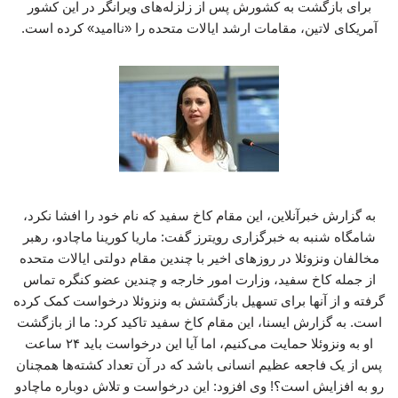
برای بازگشت به کشورش پس از زلزله‌های ویرانگر در این کشور
آمریکای لاتین، مقامات ارشد ایالات متحده را «ناامید» کرده است.
به گزارش خبرآنلاین، این مقام کاخ سفید که نام خود را افشا نکرد،
شامگاه شنبه به خبرگزاری رویترز گفت: ماریا کورینا ماچادو، رهبر
مخالفان ونزوئلا در روزهای اخیر با چندین مقام دولتی ایالات متحده
از جمله کاخ سفید، وزارت امور خارجه و چندین عضو کنگره تماس
گرفته و از آنها برای تسهیل بازگشتش به ونزوئلا درخواست کمک کرده
است. به گزارش ایسنا، این مقام کاخ سفید تاکید کرد: ما از بازگشت
او به ونزوئلا حمایت می‌کنیم، اما آیا این درخواست باید ۲۴ ساعت
پس از یک فاجعه عظیم انسانی باشد که در آن تعداد کشته‌ها همچنان
رو به افزایش است؟! وی افزود: این درخواست و تلاش دوباره ماچادو