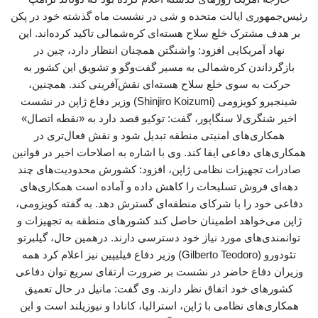
رئیس‌جمهوری ایالت متحده و شی در نشست ماه گذشته خود در پکن
بر هدف مشترک خلع سلاح هسته‌ای کره‌شمالی تاکید کرده‌اند. این
نهاد آمریکایی افزود: واشنگتن همچنان انتظار دارد، چین در
بازگرداندن کره‌شمالی به مسیر گفت‌وگو و تشویق این کشور به
حرکت به سوی خلع سلاح هسته‌ای نقش‌آفرینی کند. همچنین،
شینجیرو کویزومی (Shinjiro Koizumi) وزیر دفاع ژاپن در نشست
اخیر شنگری‌لا سنگاپور، گفت: توکیو قصد دارد به «نقطه اتصال»
همکاری‌های امنیتی منطقه تبدیل شود و نقش فعال‌تری در
همکاری‌های دفاعی ایفا کند. وی با اشاره به اصلاحات اخیر در قوانین
صادرات تجهیزات نظامی ژاپن، افزود: کشورش محدودیت‌های چند
دهه‌ای فروش تسلیحات را کاهش داده و آماده است همکاری‌های
دفاعی خود را با شرکای منطقه‌ای گسترش دهد. به گفته کویزومی،
ژاپن می‌خواهد اطمینان حاصل کند کشورهای منطقه به تجهیزات و
توانمندی‌های مورد نیاز خود دسترسی دارند. درهمین حال، گیلبرتو
تئودورو (Gilberto Teodoro) وزیر دفاع فیلیپین نیز اعلام کرد همه
وزیران دفاع حاضر در نشست بر ضرورت ارتقای سریع توان دفاعی
کشورهای خود اتفاق نظر دارند. وی گفت: مانیل در حال تعمیق
همکاری‌های نظامی با ژاپن، استرالیا، کانادا و نیوزیلند است و این