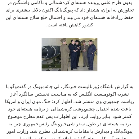
بدون طرح علنی پرونده هسته‌ای کره‌شمالی و ناکامی واشنگتن در
تجاوزش به ایران، هشدار داد که پیونگ‌یانگ اکنون دلایل بیشتری برای
حفظ زرادخانه هسته‌ای خود می‌بیند و احتمال خلع سلاح هسته‌ای این
کشور کاهش یافته است.
به گزارش باشگاه ژورنالیست خبرنگار، لی جائه‌میونگ در گفت‌وگو با
نشریه اکونومیست انگلیس که به مناسبت نخستین سالگرد آغاز
ریاست جمهوری وی منتشر شد، اظهار کرد: جنگ میان ایران و آمریکا
باعث شده احتمال چشم‌پوشی کره‌شمالی از برنامه هسته‌ای خود
کمتر شود. بنابر روایت ایرنا، این اظهارات پس عدم مطرح موضوع
برنامه هسته‌ای در طول سفر شی‌جین‌پینگ رئیس‌جمهوری چین به
پیونگ‌یانگ و دیدارش با مقامات کره‌شمالی مطرح شد. وزارت امور
خارجه آمریکا روزهای گذشته اعلام کرده بود که دونالد ترامپ