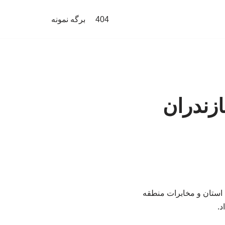
404
برگه نمونه
زندران
شتیبانی ادارات زیرساخت استان و مخابرات منطقه
د.