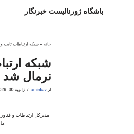
باشگاه ژورنالیست خبرنگار
پرش
به
محتوا
خانه
»
شبکه ارتباطات ثابت و
شبکه ارتبا
نرمال شد
از
aminkav
ژانویه 30, 2026
ماز