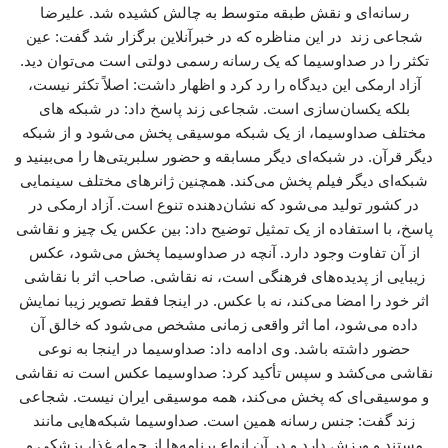
رسانه‌ای و نقش طبقه متوسط به چالش کشیده شد. علیرضا
شجاعی زند در این مناظره که در خبرآنلاین برگزار شد گفت: عین
تکثر را در صداوسیما که یک رسانه رسمی دولتی است می‌توان دید.
آزاد ارمکی این دیدگاه را رد کرد و اظهار داشت: اصلاً تکثر نیست،
بلکه یکسان‌سازی است. شجاعی زند پاسخ داد: در شبکه های
مختلف صداوسیما، از یک شبکه موسیقی پخش می‌شود و از شبکه
دیگر قرآن. در شبکه‌ای دیگر مسابقه و حضور سلبریتی‌ها را می‌بینید و
شبکه‌ای دیگر فیلم پخش می‌کند. همچنین ژانرهای مختلف سینمایی
در کشور تولید می‌شود که نشان‌دهنده تنوع است. آزاد ارمکی در
پاسخ، با استفاده از یک تمثیل توضیح داد: بین عکس یک چیز و نقاشی
از آن تفاوت وجود دارد. آنچه در صداوسیما پخش می‌شود، عکس
زیبایی از پدیده‌های فرهنگی است، نه نقاشی. صاحب اثر با نقاشی
اثر خود را امضا می‌کند، نه با عکس. در اینجا فقط تصویر زیبا نمایش
داده می‌شود، اما اثر واقعی زمانی مشخص می‌شود که خالق آن
حضور داشته باشد. وی ادامه داد: صداوسیما در اینجا به نوعی
نقاشی می‌کشد و سپس تأکید کرد: صداوسیما عکس است نه نقاشی
و موسیقی‌ای که پخش می‌کند، همه موسیقی ایران نیست. شجاعی
زند گفت: جنس رسانه همین است. صداوسیما شبکه‌هایی مانند
مستند و ورزش دارد و در آن انواع برنامه‌ها از جمله غذا، پزشکی و