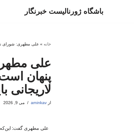
باشگاه ژورنالیست خبرنگار
پرش
به
محتوا
خانه
»
علی مطهری: شورای نگهبان تحت تأثیر 
علی مطهری
لاریجانی با
از
aminkav
می 9, 2026
علی مطهری گفت: این‌که ب