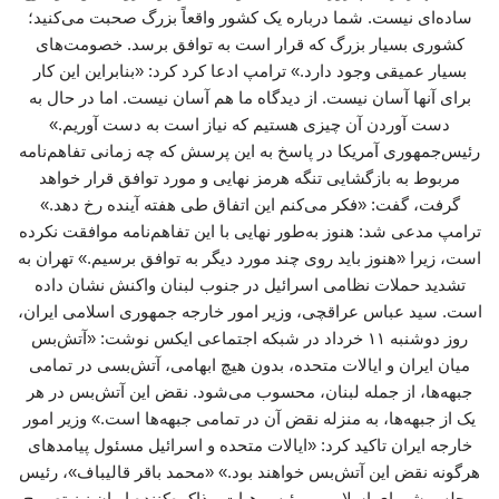
ساده‌ای نیست. شما درباره یک کشور واقعاً بزرگ صحبت می‌کنید؛
کشوری بسیار بزرگ که قرار است به توافق برسد. خصومت‌های
بسیار عمیقی وجود دارد.» ترامپ ادعا کرد کرد: «بنابراین این کار
برای آنها آسان نیست. از دیدگاه ما هم آسان نیست. اما در حال به
دست آوردن آن چیزی هستیم که نیاز است به دست آوریم.»
رئیس‌جمهوری آمریکا در پاسخ به این پرسش که چه زمانی تفاهم‌نامه
مربوط به بازگشایی تنگه هرمز نهایی و مورد توافق قرار خواهد
گرفت، گفت: «فکر می‌کنم این اتفاق طی هفته آینده رخ دهد.»
ترامپ مدعی شد: هنوز به‌طور نهایی با این تفاهم‌نامه موافقت نکرده
است، زیرا «هنوز باید روی چند مورد دیگر به توافق برسیم.» تهران به
تشدید حملات نظامی اسرائیل در جنوب لبنان واکنش نشان داده‌
است. سید عباس عراقچی، وزیر امور خارجه جمهوری اسلامی ایران،
روز دوشنبه ۱۱ خرداد در شبکه اجتماعی ایکس نوشت: «آتش‌بس
میان ایران و ایالات متحده، بدون هیچ ابهامی، آتش‌بسی در تمامی
جبهه‌ها، از جمله لبنان، محسوب می‌شود. نقض این آتش‌بس در هر
یک از جبهه‌ها، به منزله نقض آن در تمامی جبهه‌ها است.» وزیر امور
خارجه ایران تاکید کرد: «ایالات متحده و اسرائیل مسئول پیامدهای
هرگونه نقض این آتش‌بس خواهند بود.» «محمد باقر قالیباف»، رئیس
مجلس شورای اسلامی و رئیس هیات مذاکره‌کننده ایران نیز تصریح