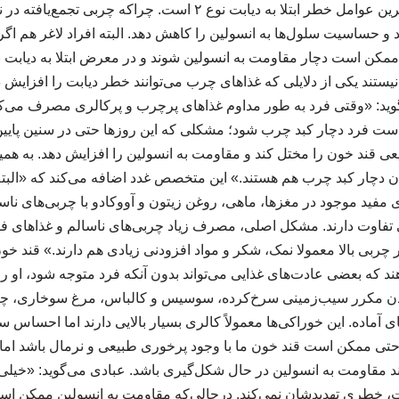
می‌شود که یکی از مهم‌ترین عوامل خطر ابتلا به دیابت نوع ۲ است. چرا
کند و حساسیت سلول‌ها به انسولین را کاهش دهد. البته افراد لاغر هم اگ
نیستند یکی از دلایلی که غذاهای چرب می‌توانند خطر دیابت را افزایش ده
وید: «وقتی فرد به‌ طور مداوم غذاهای پرچرب و پرکالری مصرف می‌کند
 است فرد دچار کبد چرب شود؛ مشکلی که این روزها حتی در سنین پایی
ی قند خون را مختل کند و مقاومت به انسولین را افزایش دهد. به همین
 دیابت نوع ۲ همزمان دچار کبد چرب هم هستند.» این متخصص غدد اضافه می‌کند که «ال
ی مفید موجود در مغزها، ماهی، روغن زیتون و آووکادو با چربی‌های نا
 تفاوت دارند. مشکل اصلی، مصرف زیاد چربی‌های ناسالم و غذاهای ف
 چربی بالا معمولا نمک، شکر و مواد افزودنی زیادی هم دارند.» قند خو
که بعضی عادت‌های غذایی می‌تواند بدون آنکه فرد متوجه شود، او را
ردن مکرر سیب‌زمینی سرخ‌کرده، سوسیس و کالباس، مرغ سوخاری، چیپ
آماده. این خوراکی‌ها معمولاً کالری بسیار بالایی دارند اما احساس سی
تی ممکن است قند خون ما با وجود پرخوری طبیعی و نرمال باشد اما 
د مقاومت به انسولین در حال شکل‌گیری باشد. عبادی می‌گوید: «خیلی‌ه
، خطری تهدیدشان نمی‌کند. درحالی‌که مقاومت به انسولین ممکن اس