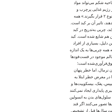
که چربی تجمع‌یافته در ناحیه شکم می‌تواند مواد
ر رژیم غذایی پرچرب و
کم‌تحرکی داشته باشند، ممکن است دچار مقاومت به انسولین شوند و در معرض ابتلا به دیابت نوع ۲ قرار بگیرند.» همه
ند، تاثیر آن بر کبد است.
، چربی به‌تدریج در کبد
ن هم شایع شده است. کبد
 دلیل، بسیاری از افراد
بته همه چربی‌ها به یک اندازه
سالم موجود در فست‌فودها
وق‌فرآوری‌شده است؛
ن نرمال، اما خطر پنهان
 در معرض خطر ابتلا به
س، پفک، بیسکوییت‌ها و
ری پایداری ایجاد نمی‌کنند
سلول‌های بدن به انسولین
ا تصور می‌کنند اگر قند
ت سال‌ها قبل از تشخیص