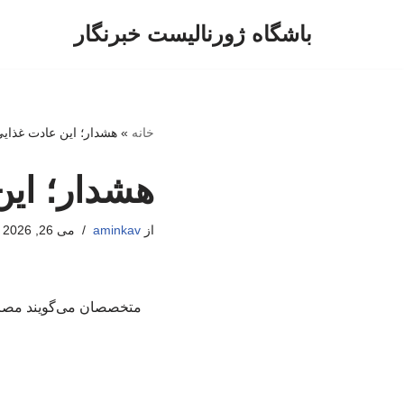
باشگاه ژورنالیست خبرنگار
پرش
به
محتوا
خانه
»
هشدار؛ این عادت غذایی
هشدار؛ این
از
aminkav
می 26, 2026
متخصصان می‌گویند مصرف