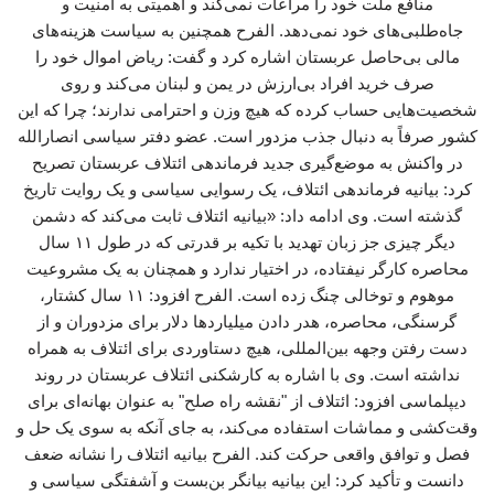
منافع ملت خود را مراعات نمی‌کند و اهمیتی به امنیت و
جاه‌طلبی‌های خود نمی‌دهد. الفرح همچنین به سیاست هزینه‌های
مالی بی‌حاصل عربستان اشاره کرد و گفت: ریاض اموال خود را
صرف خرید افراد بی‌ارزش در یمن و لبنان می‌کند و روی
شخصیت‌هایی حساب کرده که هیچ وزن و احترامی ندارند؛ چرا که این
کشور صرفاً به دنبال جذب مزدور است. عضو دفتر سیاسی انصارالله
در واکنش به موضع‌گیری جدید فرماندهی ائتلاف عربستان تصریح
کرد: بیانیه فرماندهی ائتلاف، یک رسوایی سیاسی و یک روایت تاریخ
گذشته است. وی ادامه داد: «بیانیه ائتلاف ثابت می‌کند که دشمن
دیگر چیزی جز زبان تهدید با تکیه بر قدرتی که در طول ۱۱ سال
محاصره کارگر نیفتاده، در اختیار ندارد و همچنان به یک مشروعیت
موهوم و توخالی چنگ زده است. الفرح افزود: ۱۱ سال کشتار،
گرسنگی، محاصره، هدر دادن میلیاردها دلار برای مزدوران و از
دست رفتن وجهه بین‌المللی، هیچ دستاوردی برای ائتلاف به همراه
نداشته است. وی با اشاره به کارشکنی ائتلاف عربستان در روند
دیپلماسی افزود: ائتلاف از "نقشه راه صلح" به عنوان بهانه‌ای برای
وقت‌کشی و مماشات استفاده می‌کند، به جای آنکه به سوی یک حل و
فصل و توافق واقعی حرکت کند. الفرح بیانیه ائتلاف را نشانه ضعف
دانست و تأکید کرد: این بیانیه بیانگر بن‌بست و آشفتگی سیاسی و