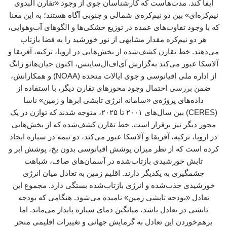
ایفا کند. مدت‌هاست که کارشناسان جوی از وجود «تقارن آلبدوی
نیم‌کره‌ای» بین دو نیم‌کره‌ی شمالی و جنوبی آگاه هستند؛ به این معنا
که با وجود تفاوت‌های عمده در توزیع خشکی‌ها و الگوهای آب‌وهوایی،
هر دو نیم‌کره مقدار مشابهی از نور خورشید را به فضا بازتاب
می‌دهند. خط تقارن کشف‌شده از بخش‌هایی در اروپا، ترکیه، آفریقا و
آلاسکا عبور می‌کند به‌گزارش آی‌اف‌ال‌ساینس، اکنون جیان‌هائو ژانگ
از اداره ملی اقیانوسی و جوی ایالات متحده (NOAA) و همکارانش،
ضمن بررسی احتمال وجود محورهای تقارن دیگر، با استفاده از
داده‌های پروژه‌ی «سامانه انرژی تابشی ابرها و زمین» ناسا
(CERES) بین سال‌های ۲۰۰۱ تا ۲۰۲۵، متوجه شدند که توازن در یک
محور دیگر نیز برقرار است. خط تقارن کشف‌شده که از بخش‌هایی
در اروپا، ترکیه، آفریقا و آلاسکا عبور می‌کند، دو نیمه در سیاره ایجاد
کرده است که از نظر میزان پوشش اقیانوسی بدون یخ، پوشش ابر و
تابش خورشیدی بازتاب‌شده در آسمان‌های صاف، شباهت
چشمگیری به یکدیگر دارند. اقلیم زمین به تعادل میان انرژی
خورشیدی جذب‌شده و انرژی بازتاب‌شده بستگی دارد. مجموع این
تعادل «بودجه تابشی زمین» نامیده می‌شود. هنگامی که بودجه
تابشی در تعادل باشد، میانگین دمای سیاره پایدار می‌ماند. اما
برهم‌خوردن این تعادل به گرمایش جهانی و تغییرات اقلیمی منجر