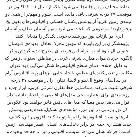
نقاط مختلف زمین جابه‌جا نمی‌شود؛ بلکه از سال ۲۰۰۱ تاکنون در
موقعیت ۲۷ درجه شرقی باقی مانده است. سوم و مهم‌تر از همه، دو
نیمه‌ی زمین تقریباً از پوشش یکسان خشکی و اقیانوس‌های بدون یخ
برخوردارند؛ موضوعی که باعث می‌شود سهم آسمان صاف و آسمان
ابری در بازتاب نور خورشید به‌خوبی یکدیگر را متعادل کنند.
پژوهشگران بر این باورند که موتور محرک تعادل، پدیده‌ی «نوسان
جنوبی ال‌نینو» است. براساس فرضیه‌ی مطرح‌شده، گردش واکر
(الگوی جریان هوای مداری شرقی غربی در مناطق استوایی زمین که
به دلیل اختلاف دمای سطح اقیانوس‌ها شکل می‌گیرد) به عنوان
مکانیسم تعدیل‌کننده‌ای عظیم، با جابه‌جایی ابرهای پهنه اقیانوس آرام
در سال‌های وقوع ال‌نینو و لانینا، تقارن را در موقعیت ۲۷ درجه
شرقی تثبیت می‌کند. شناسایی خط تقارن شرقی غربی، ابزار جدید و
ارزشمندی برای اعتبارسنجی مدل‌های اقلیمی در اختیار دانشمندان
قرار می‌دهد؛ بدین معنا که مدل‌های دقیق قادر خواهند بود علاوه‌بر
کل نور بازتابی در این مرز، مؤلفه‌های تشکیل‌دهنده یعنی پوشش
ابرها و نسبت اقیانوس‌ها را نیز بازتولید کنند. افزون‌بر این، کشف
جدید هشداری جدی در برابر دخالت‌های انسانی نظیر مهندسی زمین
است؛ چراکه نشان می‌دهد سیستم اقلیمی زمین تا چه حد پیچیده و