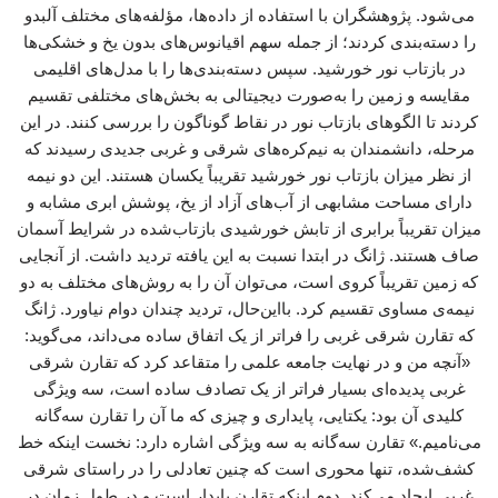
می‌شود. پژوهشگران با استفاده از داده‌ها، مؤلفه‌های مختلف آلبدو
را دسته‌بندی کردند؛ از جمله سهم اقیانوس‌های بدون یخ و خشکی‌ها
در بازتاب نور خورشید. سپس دسته‌بندی‌ها را با مدل‌های اقلیمی
مقایسه و زمین را به‌صورت دیجیتالی به بخش‌های مختلفی تقسیم
کردند تا الگوهای بازتاب نور در نقاط گوناگون را بررسی کنند. در این
مرحله، دانشمندان به نیم‌کره‌های شرقی و غربی جدیدی رسیدند که
از نظر میزان بازتاب نور خورشید تقریباً یکسان هستند. این دو نیمه
دارای مساحت مشابهی از آب‌های آزاد از یخ، پوشش ابری مشابه و
میزان تقریباً برابری از تابش خورشیدی بازتاب‌شده در شرایط آسمان
صاف هستند. ژانگ در ابتدا نسبت به این یافته تردید داشت. از آنجایی
که زمین تقریباً کروی است، می‌توان آن را به روش‌های مختلف به دو
نیمه‌ی مساوی تقسیم کرد. بااین‌حال، تردید چندان دوام نیاورد. ژانگ
که تقارن شرقی غربی را فراتر از یک اتفاق ساده می‌داند، می‌گوید:
«آنچه من و در نهایت جامعه علمی را متقاعد کرد که تقارن شرقی
غربی پدیده‌ای بسیار فراتر از یک تصادف ساده است، سه ویژگی
کلیدی آن بود: یکتایی، پایداری و چیزی که ما آن را تقارن سه‌گانه
می‌نامیم.» تقارن سه‌گانه به سه ویژگی اشاره دارد: نخست اینکه خط
کشف‌شده، تنها محوری است که چنین تعادلی را در راستای شرقی
غربی ایجاد می‌کند. دوم اینکه تقارن پایدار است و در طول زمان در